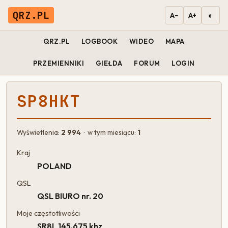
QRZ.PL
◐
A−
A+
QRZ.PL
LOGBOOK
WIDEO
MAPA
PRZEMIENNIKI
GIEŁDA
FORUM
LOGIN
SP8HKT
Wyświetlenia:
2 994
· w tym miesiącu:
1
Kraj
POLAND
QSL
QSL BIURO nr. 20
Moje częstotliwości
SR8L 145.675 khz