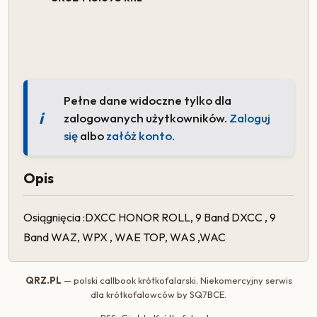
Pełne dane widoczne tylko dla
zalogowanych użytkowników.
Zaloguj
się
albo
załóż konto
.
Opis
Osiągnięcia :DXCC HONOR ROLL, 9 Band DXCC , 9
Band WAZ, WPX , WAE TOP, WAS ,WAC
QRZ.PL
— polski callbook krótkofalarski. Niekomercyjny serwis
dla krótkofalowców by
SQ7BCE
.